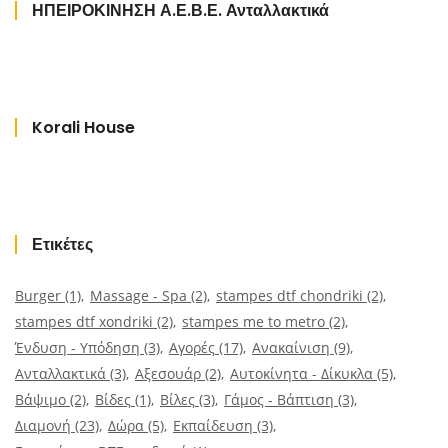
ΗΠΕΙΡΟΚΙΝΗΣΗ Α.Ε.Β.Ε. Ανταλλακτικά
Korali House
Ετικέτες
Burger
(1)
Massage - Spa
(2)
stampes dtf chondriki
(2)
stampes dtf xondriki
(2)
stampes me to metro
(2)
Ένδυση - Υπόδηση
(3)
Αγορές
(17)
Ανακαίνιση
(9)
Ανταλλακτικά
(3)
Αξεσουάρ
(2)
Αυτοκίνητα - Δίκυκλα
(5)
Βάψιμο
(2)
Βίδες
(1)
Βίλες
(3)
Γάμος - Βάπτιση
(3)
Διαμονή
(23)
Δώρα
(5)
Εκπαίδευση
(3)