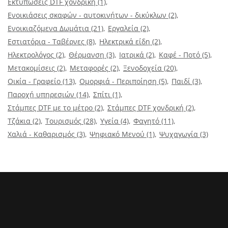
Εκτυπώσεις DTF χονδρική
(1)
Ενοικιάσεις σκαφών - αυτοκινήτων - δικύκλων
(2)
Ενοικιαζόμενα Δωμάτια
(21)
Εργαλεία
(2)
Εστιατόρια - Ταβέρνες
(8)
Ηλεκτρικά είδη
(2)
Ηλεκτρολόγος
(2)
Θέρμανση
(3)
Ιατρικά
(2)
Καφέ - Ποτό
(5)
Μετακομίσεις
(2)
Μεταφορές
(2)
Ξενοδοχεία
(20)
Οικία - Γραφείο
(13)
Ομορφιά - Περιποίηση
(5)
Παιδί
(3)
Παροχή υπηρεσιών
(14)
Σπίτι
(1)
Στάμπες DTF με το μέτρο
(2)
Στάμπες DTF χονδρική
(2)
Τζάκια
(2)
Τουρισμός
(28)
Υγεία
(4)
Φαγητό
(11)
Χαλιά - Καθαρισμός
(3)
Ψηφιακό Μενού
(1)
Ψυχαγωγία
(3)