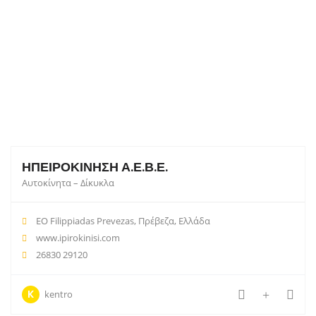
ΗΠΕΙΡΟΚΙΝΗΣΗ Α.Ε.Β.Ε.
Αυτοκίνητα – Δίκυκλα
EO Filippiadas Prevezas, Πρέβεζα, Ελλάδα
www.ipirokinisi.com
26830 29120
K
kentro