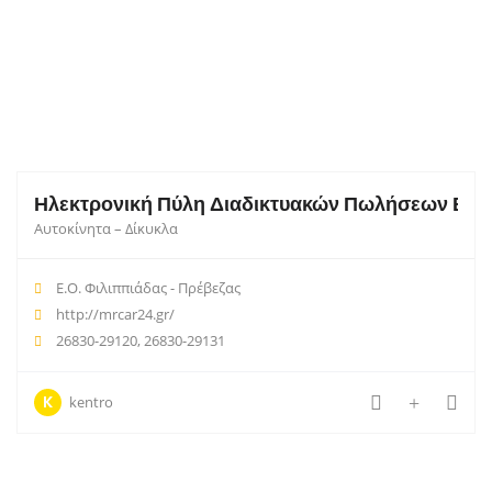
Ηλεκτρονική Πύλη Διαδικτυακών Πωλήσεων Β2Β γ
Αυτοκίνητα – Δίκυκλα
Ε.Ο. Φιλιππιάδας - Πρέβεζας
http://mrcar24.gr/
26830-29120, 26830-29131
K
kentro