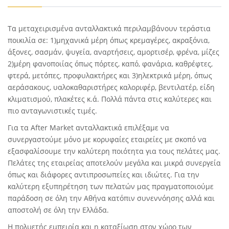
Τα μεταχειρισμένα ανταλλακτικά περιλαμβάνουν τεράστια
ποικιλία σε: 1)μηχανικά μέρη όπως κρεμαγέρες, ακραξόνια,
άξονες, σασμάν, ψυγεία, αναρτήσεις, αμορτισέρ, φρένα, μίζες
2)μέρη φανοποιίας όπως πόρτες, καπό, φανάρια, καθρέφτες,
φτερά, μετόπες, προφυλακτήρες και 3)ηλεκτρικά μέρη, όπως
αεράσακους, υαλοκαθαριστήρες καλοριφέρ, βεντιλατέρ, είδη
κλιματισμού, πλακέτες κ.ά. Πολλά πάντα στις καλύτερες και
πιο ανταγωνιστικές τιμές.
Για τα After Market ανταλλακτικά επιλέξαμε να
συνεργαστούμε μόνο με κορυφαίες εταιρείες με σκοπό να
εξασφαλίσουμε την καλύτερη ποιότητα για τους πελάτες μας.
Πελάτες της εταιρείας αποτελούν μεγάλα και μικρά συνεργεία
όπως και διάφορες αντιπροσωπείες και ιδιώτες. Για την
καλύτερη εξυπηρέτηση των πελατών μας πραγματοποιούμε
παράδοση σε όλη την Αθήνα κατόπιν συνεννόησης αλλά και
αποστολή σε όλη την Ελλάδα.
Η πολυετής εμπειρία και η καταξίωση στον χώρο των