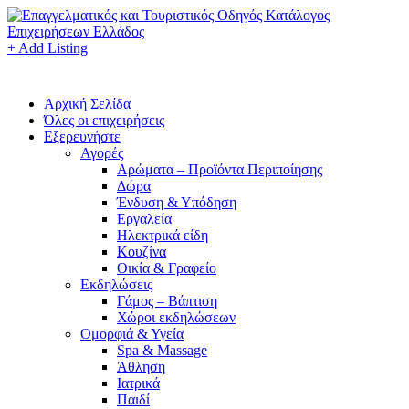
+ Add Listing
Αρχική Σελίδα
Όλες οι επιχειρήσεις
Εξερευνήστε
Αγορές
Αρώματα – Προϊόντα Περιποίησης
Δώρα
Ένδυση & Υπόδηση
Εργαλεία
Ηλεκτρικά είδη
Κουζίνα
Οικία & Γραφείο
Εκδηλώσεις
Γάμος – Βάπτιση
Χώροι εκδηλώσεων
Ομορφιά & Υγεία
Spa & Massage
Άθληση
Ιατρικά
Παιδί