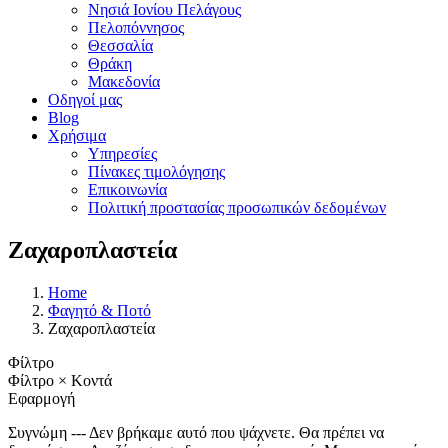
Νησιά Ιονίου Πελάγους
Πελοπόννησος
Θεσσαλία
Θράκη
Μακεδονία
Οδηγοί μας
Blog
Χρήσιμα
Υπηρεσίες
Πίνακες τιμολόγησης
Επικοινωνία
Πολιτική προστασίας προσωπικών δεδομένων
Ζαχαροπλαστεία
Home
Φαγητό & Ποτό
Ζαχαροπλαστεία
Φίλτρο
Φίλτρο
×
Κοντά
Εφαρμογή
Συγνώμη --- Δεν βρήκαμε αυτό που ψάχνετε. Θα πρέπει να