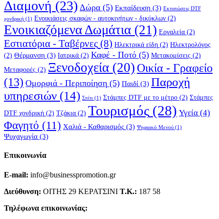
Διαμονή
(23)
Δώρα
(5)
Εκπαίδευση
(3)
Εκτυπώσεις DTF
Ενοικιάσεις σκαφών - αυτοκινήτων - δικύκλων
(2)
χονδρική
(1)
Ενοικιαζόμενα Δωμάτια
(21)
Εργαλεία
(2)
Εστιατόρια - Ταβέρνες
(8)
Ηλεκτρικά είδη
(2)
Ηλεκτρολόγος
Καφέ - Ποτό
(5)
Θέρμανση
(3)
(2)
Ιατρικά
(2)
Μετακομίσεις
(2)
Ξενοδοχεία
(20)
Οικία - Γραφείο
Μεταφορές
(2)
(13)
Παροχή
Ομορφιά - Περιποίηση
(5)
Παιδί
(3)
υπηρεσιών
(14)
Στάμπες DTF με το μέτρο
(2)
Στάμπες
Σπίτι
(1)
Τουρισμός
(28)
Υγεία
(4)
DTF χονδρική
(2)
Τζάκια
(2)
Φαγητό
(11)
Χαλιά - Καθαρισμός
(3)
Ψηφιακό Μενού
(1)
Ψυχαγωγία
(3)
Επικοινωνία
E-mail:
info@businesspromotion.gr
Διεύθυνση:
ΟΙΤΗΣ 29 ΚΕΡΑΤΣΙΝΙ
Τ.Κ.:
187 58
Τηλέφωνα επικοινωνίας: