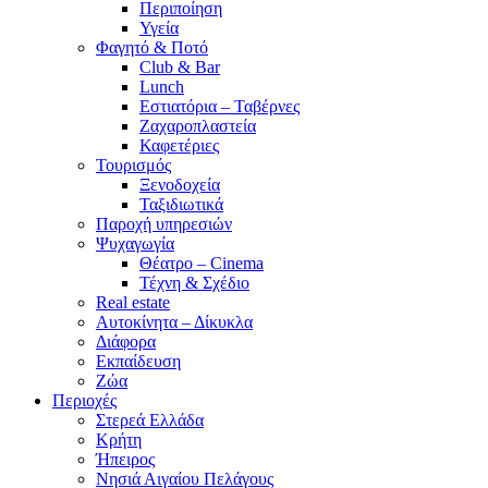
Περιποίηση
Υγεία
Φαγητό & Ποτό
Club & Bar
Lunch
Εστιατόρια – Ταβέρνες
Ζαχαροπλαστεία
Καφετέριες
Τουρισμός
Ξενοδοχεία
Ταξιδιωτικά
Παροχή υπηρεσιών
Ψυχαγωγία
Θέατρο – Cinema
Τέχνη & Σχέδιο
Real estate
Αυτοκίνητα – Δίκυκλα
Διάφορα
Εκπαίδευση
Ζώα
Περιοχές
Στερεά Ελλάδα
Κρήτη
Ήπειρος
Νησιά Αιγαίου Πελάγους