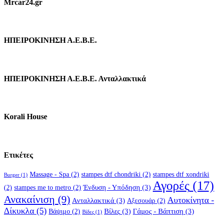
Mrcar24.gr
ΗΠΕΙΡΟΚΙΝΗΣΗ Α.Ε.Β.Ε.
ΗΠΕΙΡΟΚΙΝΗΣΗ Α.Ε.Β.Ε. Ανταλλακτικά
Korali House
Ετικέτες
Massage - Spa
(2)
stampes dtf chondriki
(2)
stampes dtf xondriki
Burger
(1)
Αγορές
(17)
Ένδυση - Υπόδηση
(3)
(2)
stampes me to metro
(2)
Ανακαίνιση
(9)
Αυτοκίνητα -
Ανταλλακτικά
(3)
Αξεσουάρ
(2)
Δίκυκλα
(5)
Βίλες
(3)
Γάμος - Βάπτιση
(3)
Βάψιμο
(2)
Βίδες
(1)