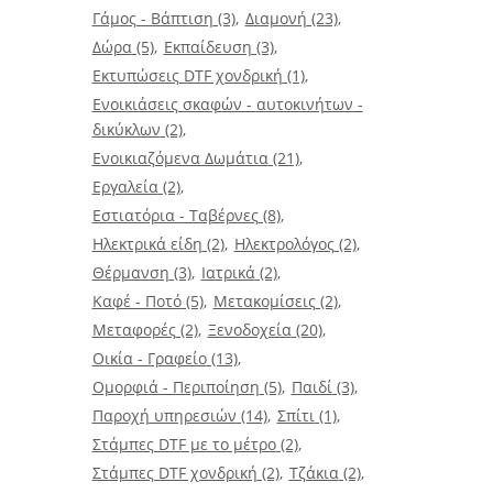
Γάμος - Βάπτιση
(3)
Διαμονή
(23)
Δώρα
(5)
Εκπαίδευση
(3)
Εκτυπώσεις DTF χονδρική
(1)
Ενοικιάσεις σκαφών - αυτοκινήτων -
δικύκλων
(2)
Ενοικιαζόμενα Δωμάτια
(21)
Εργαλεία
(2)
Εστιατόρια - Ταβέρνες
(8)
Ηλεκτρικά είδη
(2)
Ηλεκτρολόγος
(2)
Θέρμανση
(3)
Ιατρικά
(2)
Καφέ - Ποτό
(5)
Μετακομίσεις
(2)
Μεταφορές
(2)
Ξενοδοχεία
(20)
Οικία - Γραφείο
(13)
Ομορφιά - Περιποίηση
(5)
Παιδί
(3)
Παροχή υπηρεσιών
(14)
Σπίτι
(1)
Στάμπες DTF με το μέτρο
(2)
Στάμπες DTF χονδρική
(2)
Τζάκια
(2)