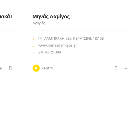
ιακά Βίδες Εργαλεία
Μηνάς Δαμίγος
Αγορές
ΓΡ. ΛΑΜΠΡΑΚΗ 630, ΚΕΡΑΤΣΙΝΙ, 187 58
www.minasdamigos.gr
210 43 25 388
K
kentro