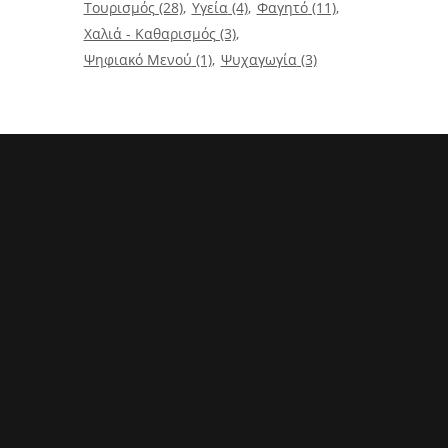
Τουρισμός
(28)
Υγεία
(4)
Φαγητό
(11)
Χαλιά - Καθαρισμός
(3)
Ψηφιακό Μενού
(1)
Ψυχαγωγία
(3)