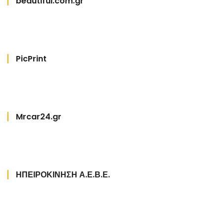
beautiful.com.gr
PicPrint
Mrcar24.gr
ΗΠΕΙΡΟΚΙΝΗΣΗ Α.Ε.Β.Ε.