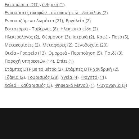
Εκτυπώσεις DTF χονδρική
(1)
Ενοικιάσεις σκαφών - αυτοκινήτων - δικύκλων
(2)
Ενοικιαζόμενα Δωμάτια
(21)
Εργαλεία
(2)
Εστιατόρια - Ταβέρνες
(8)
Ηλεκτρικά είδη
(2)
Ηλεκτρολόγος
(2)
Θέρμανση
(3)
Ιατρικά
(2)
Καφέ - Ποτό
(5)
Μετακομίσεις
(2)
Μεταφορές
(2)
Ξενοδοχεία
(20)
Οικία - Γραφείο
(13)
Ομορφιά - Περιποίηση
(5)
Παιδί
(3)
Παροχή υπηρεσιών
(14)
Σπίτι
(1)
Στάμπες DTF με το μέτρο
(2)
Στάμπες DTF χονδρική
(2)
Τζάκια
(2)
Τουρισμός
(28)
Υγεία
(4)
Φαγητό
(11)
Χαλιά - Καθαρισμός
(3)
Ψηφιακό Μενού
(1)
Ψυχαγωγία
(3)