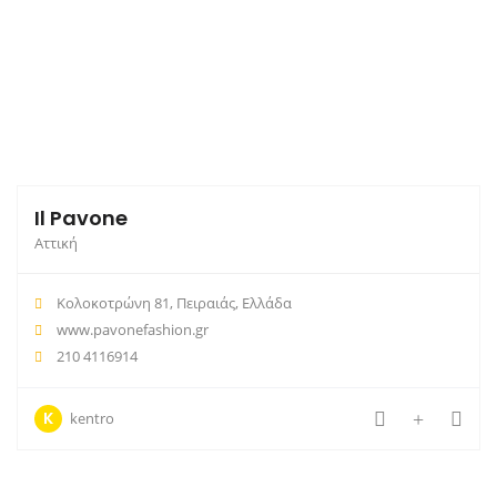
Il Pavone
Αττική
Κολοκοτρώνη 81, Πειραιάς, Ελλάδα
www.pavonefashion.gr
210 4116914
K
kentro