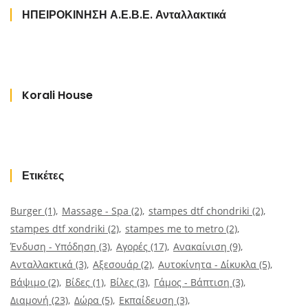
ΗΠΕΙΡΟΚΙΝΗΣΗ Α.Ε.Β.Ε. Ανταλλακτικά
Korali House
Ετικέτες
Burger
(1)
Massage - Spa
(2)
stampes dtf chondriki
(2)
stampes dtf xondriki
(2)
stampes me to metro
(2)
Ένδυση - Υπόδηση
(3)
Αγορές
(17)
Ανακαίνιση
(9)
Ανταλλακτικά
(3)
Αξεσουάρ
(2)
Αυτοκίνητα - Δίκυκλα
(5)
Βάψιμο
(2)
Βίδες
(1)
Βίλες
(3)
Γάμος - Βάπτιση
(3)
Διαμονή
(23)
Δώρα
(5)
Εκπαίδευση
(3)