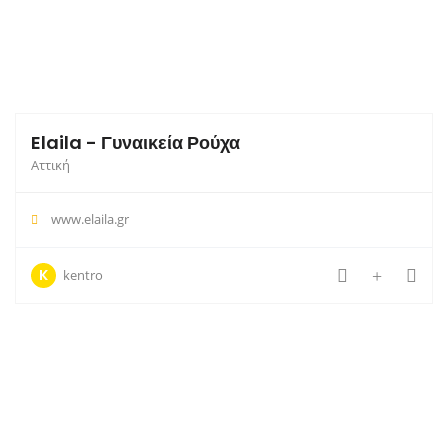
Elaila - Γυναικεία Ρούχα
Αττική
www.elaila.gr
K
kentro