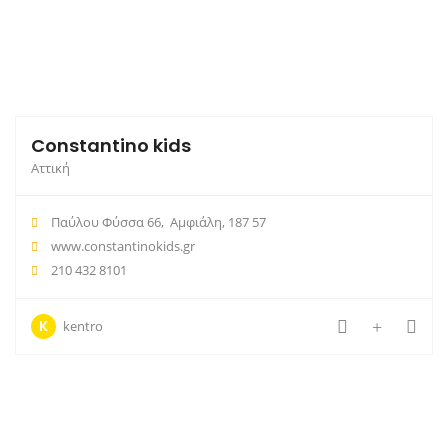
Constantino kids
Αττική
Παύλου Φύσσα 66, Αμφιάλη, 187 57
www.constantinokids.gr
210 432 8101
K
kentro