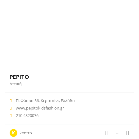
PEPITO
Αττική
Π. Φύσσα 56, Κερατσίνι, Ελλάδα
www.pepitokidsfashion.gr
210 4320076
K
kentro