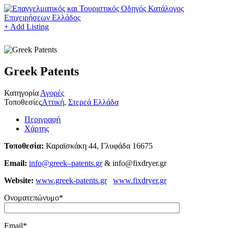
+ Add Listing
Greek Patents
Κατηγορία
Αγορές
Τοποθεσίες
Αττική
,
Στερεά Ελλάδα
Περιγραφή
Χάρτης
Τοποθεσία:
Καραϊσκάκη 44, Γλυφάδα 16675
Email:
info
@
greek
–
patents
.
gr
& info@fixdryer.gr
Website:
www.greek-patents.gr
www.fixdryer.gr
Ονοματεπώνυμο*
Email*