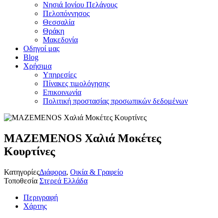
Νησιά Ιονίου Πελάγους
Πελοπόννησος
Θεσσαλία
Θράκη
Μακεδονία
Οδηγοί μας
Blog
Χρήσιμα
Υπηρεσίες
Πίνακες τιμολόγησης
Επικοινωνία
Πολιτική προστασίας προσωπικών δεδομένων
MAZEMENOS Χαλιά Μοκέτες
Κουρτίνες
Κατηγορίες
Διάφορα
,
Οικία & Γραφείο
Τοποθεσία
Στερεά Ελλάδα
Περιγραφή
Χάρτης