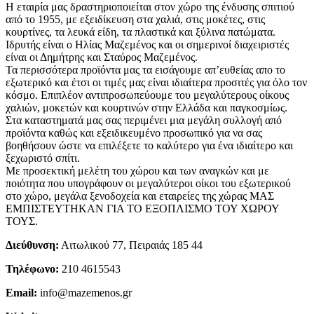
Η εταιρία μας δραστηριοποιείται στον χώρο της ένδυσης σπιτιού
από το 1955, με εξειδίκευση στα χαλιά, στις μοκέτες, στις
κουρτίνες, τα λευκά είδη, τα πλαστικά και ξύλινα πατώματα.
Ιδρυτής είναι ο Ηλίας Μαζεμένος και οι σημερινοί διαχειριστές
είναι οι Δημήτρης και Σταύρος Μαζεμένος.
Τα περισσότερα προϊόντα μας τα εισάγουμε απ’ευθείας απο το
εξωτερικό και έτσι οι τιμές μας είναι ιδιαίτερα προσιτές για όλο τον
κόσμο. Επιπλέον αντιπροσωπεύουμε του μεγαλύτερους οίκους
χαλιών, μοκετών και κουρτινών στην Ελλάδα και παγκοσμίως.
Στα καταστηματά μας σας περιμένει μια μεγάλη συλλογή από
προϊόντα καθώς και εξειδικευμένο προσωπικό για να σας
βοηθήσουν ώστε να επιλέξετε το καλύτερο για ένα ιδιαίτερο και
ξεχωριστό σπίτι.
Με προσεκτική μελέτη του χώρου και των αναγκών και με
ποιότητα που υπογράφουν οι μεγαλύτεροι οίκοι του εξωτερικού
στο χώρο, μεγάλα ξενοδοχεία και εταιρείες της χώρας ΜΑΣ
ΕΜΠΙΣΤΕΥΤΗΚΑΝ ΓΙΑ ΤΟ ΕΞΟΠΛΙΣΜΟ ΤΟΥ ΧΩΡΟΥ
ΤΟΥΣ.
Διεύθυνση:
Αιτωλικού 77, Πειραιάς 185 44
Τηλέφωνο:
210 4615543
Email:
info@mazemenos.gr