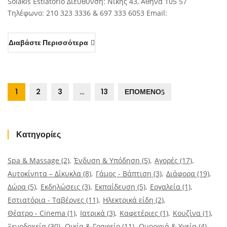
Solakis Estiatorio Διεύθυνση: Νίκης 43, Αθήνα 105 57
Τηλέφωνο: 210 323 3336 & 697 333 6053 Email:
Διαβάστε Περισσότερα
1
2
3
…
13
ΕΠΟΜΕΝΟ
Κατηγορίες
Spa & Massage
(2)
Ένδυση & Υπόδηση
(5)
Αγορές
(17)
Αυτοκίνητα – Δίκυκλα
(8)
Γάμος - Βάπτιση
(3)
Διάφορα
(19)
Δώρα
(5)
Εκδηλώσεις
(3)
Εκπαίδευση
(5)
Εργαλεία
(1)
Εστιατόρια - Ταβέρνες
(11)
Ηλεκτρικά είδη
(2)
Θέατρο - Cinema
(1)
Ιατρικά
(3)
Καφετέριες
(1)
Κουζίνα
(1)
Ξενοδοχεία
(30)
Οικία & Γραφείο
(11)
Ομορφιά & Υγεία
(4)