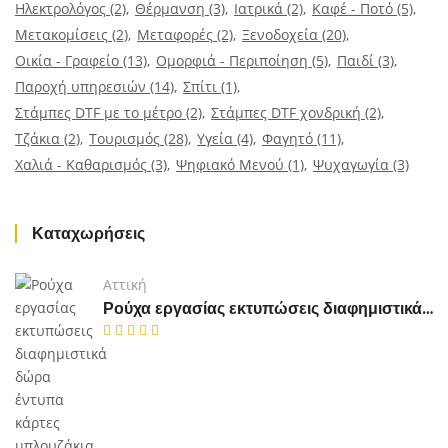
Ηλεκτρολόγος
(2)
Θέρμανση
(3)
Ιατρικά
(2)
Καφέ - Ποτό
(5)
Μετακομίσεις
(2)
Μεταφορές
(2)
Ξενοδοχεία
(20)
Οικία - Γραφείο
(13)
Ομορφιά - Περιποίηση
(5)
Παιδί
(3)
Παροχή υπηρεσιών
(14)
Σπίτι
(1)
Στάμπες DTF με το μέτρο
(2)
Στάμπες DTF χονδρική
(2)
Τζάκια
(2)
Τουρισμός
(28)
Υγεία
(4)
Φαγητό
(11)
Χαλιά - Καθαρισμός
(3)
Ψηφιακό Μενού
(1)
Ψυχαγωγία
(3)
Καταχωρήσεις
Αττική
Ρούχα εργασίας εκτυπώσεις διαφημιστικά δώρα έντυπα κάρτες μπλουζάκια καπέλα Κερατσίνι