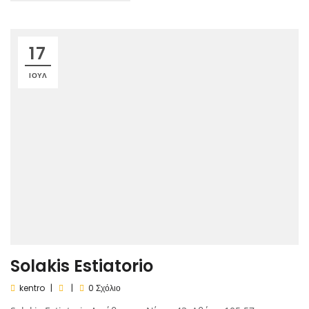
17
ΙΟΎΛ
Solakis Estiatorio
kentro
0 Σχόλιο