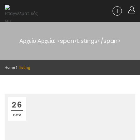
Αρχείο Αρχεία: <span>Listings</span>
Home
listing
26
ΙΟΎΛ