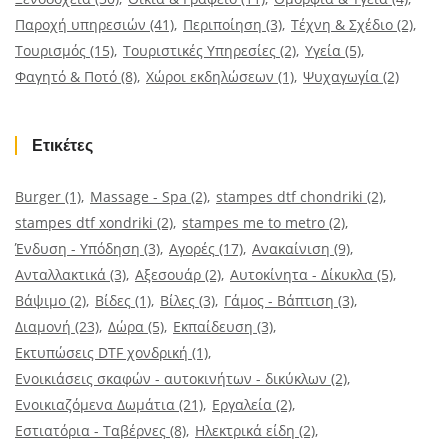
Παροχή υπηρεσιών
(41)
Περιποίηση
(3)
Τέχνη & Σχέδιο
(2)
Τουρισμός
(15)
Τουριστικές Υπηρεσίες
(2)
Υγεία
(5)
Φαγητό & Ποτό
(8)
Χώροι εκδηλώσεων
(1)
Ψυχαγωγία
(2)
Ετικέτες
Burger
(1)
Massage - Spa
(2)
stampes dtf chondriki
(2)
stampes dtf xondriki
(2)
stampes me to metro
(2)
Ένδυση - Υπόδηση
(3)
Αγορές
(17)
Ανακαίνιση
(9)
Ανταλλακτικά
(3)
Αξεσουάρ
(2)
Αυτοκίνητα - Δίκυκλα
(5)
Βάψιμο
(2)
Βίδες
(1)
Βίλες
(3)
Γάμος - Βάπτιση
(3)
Διαμονή
(23)
Δώρα
(5)
Εκπαίδευση
(3)
Εκτυπώσεις DTF χονδρική
(1)
Ενοικιάσεις σκαφών - αυτοκινήτων - δικύκλων
(2)
Ενοικιαζόμενα Δωμάτια
(21)
Εργαλεία
(2)
Εστιατόρια - Ταβέρνες
(8)
Ηλεκτρικά είδη
(2)