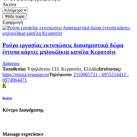
Ακτίνα
Εφαρμογή
Ρούχα εργασίας εκτυπώσεις διαφημιστικά δώρα
έντυπα κάρτες μπλουζάκια καπέλα Κερατσίνι
Διάφορα
Τοποθεσία:
Υψηλάντου 133, Κερατσίνι, Ελλάδα
Ιστότοπος:
https://rouxa-ergasias.eu
Τηλέφωνο:
2110065721 - 6955214412 -
6974964471
K
kentro
Κέντρο Διαφήμισης
Massage experience