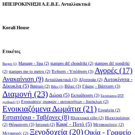
ΗΠΕΙΡΟΚΙΝΗΣΗ Α.Ε.Β.Ε. Ανταλλακτικά
Korali House
Ετικέτες
Massage - Spa
(2)
stampes dtf chondriki
(2)
stampes dtf xondriki
Burger
(1)
Αγορές
(17)
Ένδυση - Υπόδηση
(3)
(2)
stampes me to metro
(2)
Ανακαίνιση
(9)
Αυτοκίνητα -
Ανταλλακτικά
(3)
Αξεσουάρ
(2)
Δίκυκλα
(5)
Βίλες
(3)
Γάμος - Βάπτιση
(3)
Βάψιμο
(2)
Βίδες
(1)
Διαμονή
(23)
Δώρα
(5)
Εκπαίδευση
(3)
Εκτυπώσεις DTF
Ενοικιάσεις σκαφών - αυτοκινήτων - δικύκλων
(2)
χονδρική
(1)
Ενοικιαζόμενα Δωμάτια
(21)
Εργαλεία
(2)
Εστιατόρια - Ταβέρνες
(8)
Ηλεκτρικά είδη
(2)
Ηλεκτρολόγος
Καφέ - Ποτό
(5)
Θέρμανση
(3)
(2)
Ιατρικά
(2)
Μετακομίσεις
(2)
Ξενοδοχεία
(20)
Οικία - Γραφείο
Μεταφορές
(2)