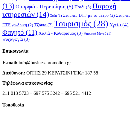
(13)
Παροχή
Ομορφιά - Περιποίηση
(5)
Παιδί
(3)
υπηρεσιών
(14)
Στάμπες DTF με το μέτρο
(2)
Στάμπες
Σπίτι
(1)
Τουρισμός
(28)
Υγεία
(4)
DTF χονδρική
(2)
Τζάκια
(2)
Φαγητό
(11)
Χαλιά - Καθαρισμός
(3)
Ψηφιακό Μενού
(1)
Ψυχαγωγία
(3)
Επικοινωνία
E-mail:
info@businesspromotion.gr
Διεύθυνση:
ΟΙΤΗΣ 29 ΚΕΡΑΤΣΙΝΙ
Τ.Κ.:
187 58
Τηλέφωνα επικοινωνίας:
211 013 5723 – 697 575 3242 – 695 521 4412
Τοποθεσία