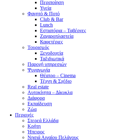
Περιποίηση
Υγεία
Φαγητό & Ποτό
Club & Bar
Lunch
Εστιατόρια – Ταβέρνες
Ζαχαροπλαστεία
Καφετέριες
Τουρισμός
Ξενοδοχεία
Ταξιδιωτικά
Παροχή υπηρεσιών
Ψυχαγωγία
Θέατρο – Cinema
Τέχνη & Σχέδιο
Real estate
Αυτοκίνητα – Δίκυκλα
Διάφορα
Εκπαίδευση
Ζώα
Περιοχές
Στερεά Ελλάδα
Κρήτη
Ήπειρος
Νησιά Αιγαίου Πελάγους