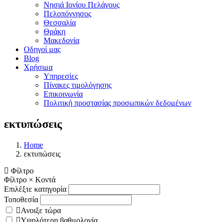
Νησιά Ιονίου Πελάγους
Πελοπόννησος
Θεσσαλία
Θράκη
Μακεδονία
Οδηγοί μας
Blog
Χρήσιμα
Υπηρεσίες
Πίνακες τιμολόγησης
Επικοινωνία
Πολιτική προστασίας προσωπικών δεδομένων
εκτυπώσεις
Home
εκτυπώσεις
Φίλτρο
Φίλτρο
×
Κοντά
Επιλέξτε κατηγορία
Τοποθεσία
Ανοιξε τώρα
Υψηλότερη βαθμολογία