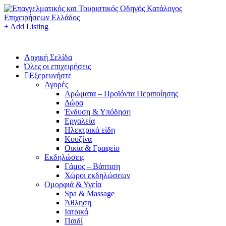
+ Add Listing
Αρχική Σελίδα
Όλες οι επιχειρήσεις
Εξερευνήστε
Αγορές
Αρώματα – Προϊόντα Περιποίησης
Δώρα
Ένδυση & Υπόδηση
Εργαλεία
Ηλεκτρικά είδη
Κουζίνα
Οικία & Γραφείο
Εκδηλώσεις
Γάμος – Βάπτιση
Χώροι εκδηλώσεων
Ομορφιά & Υγεία
Spa & Massage
Άθληση
Ιατρικά
Παιδί