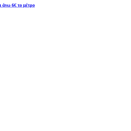
ι άνω 6€ το μέτρο