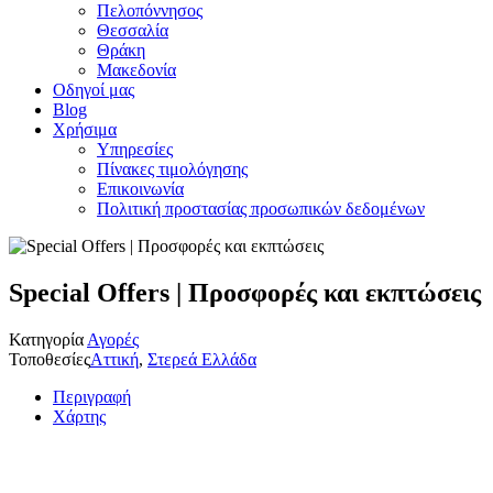
Πελοπόννησος
Θεσσαλία
Θράκη
Μακεδονία
Οδηγοί μας
Blog
Χρήσιμα
Υπηρεσίες
Πίνακες τιμολόγησης
Επικοινωνία
Πολιτική προστασίας προσωπικών δεδομένων
Special Offers | Προσφορές και εκπτώσεις
Κατηγορία
Αγορές
Τοποθεσίες
Αττική
,
Στερεά Ελλάδα
Περιγραφή
Χάρτης