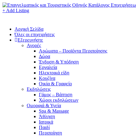
+ Add Listing
Αρχική Σελίδα
Όλες οι επιχειρήσεις
Εξερευνήστε
Αγορές
Αρώματα – Προϊόντα Περιποίησης
Δώρα
Ένδυση & Υπόδηση
Εργαλεία
Ηλεκτρικά είδη
Κουζίνα
Οικία & Γραφείο
Εκδηλώσεις
Γάμος – Βάπτιση
Χώροι εκδηλώσεων
Ομορφιά & Υγεία
Spa & Massage
Άθληση
Ιατρικά
Παιδί
Περιποίηση