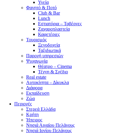
Υγεία
Φαγητό & Ποτό
Club & Bar
Lunch
Εστιατόρια – Ταβέρνες
Ζαχαροπλαστεία
Καφετέριες
Τουρισμός
Ξενοδοχεία
Ταξιδιωτικά
Παροχή υπηρεσιών
Ψυχαγωγία
Θέατρο – Cinema
Τέχνη & Σχέδιο
Real estate
Αυτοκίνητα – Δίκυκλα
Διάφορα
Εκπαίδευση
Ζώα
Περιοχές
Στερεά Ελλάδα
Κρήτη
Ήπειρος
Νησιά Αιγαίου Πελάγους
Νησιά Ιονίου Πελάγους