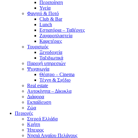
Περιποίηση
Υγεία
Φαγητό & Ποτό
Club & Bar
Lunch
Εστιατόρια – Ταβέρνες
Ζαχαροπλαστεία
Καφετέριες
Τουρισμός
Ξενοδοχεία
Ταξιδιωτικά
Παροχή υπηρεσιών
Ψυχαγωγία
Θέατρο – Cinema
Τέχνη & Σχέδιο
Real estate
Αυτοκίνητα – Δίκυκλα
Διάφορα
Εκπαίδευση
Ζώα
Περιοχές
Στερεά Ελλάδα
Κρήτη
Ήπειρος
Νησιά Αιγαίου Πελάγους