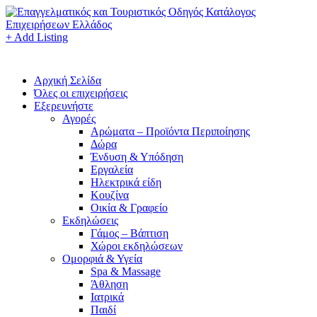
+ Add Listing
Αρχική Σελίδα
Όλες οι επιχειρήσεις
Εξερευνήστε
Αγορές
Αρώματα – Προϊόντα Περιποίησης
Δώρα
Ένδυση & Υπόδηση
Εργαλεία
Ηλεκτρικά είδη
Κουζίνα
Οικία & Γραφείο
Εκδηλώσεις
Γάμος – Βάπτιση
Χώροι εκδηλώσεων
Ομορφιά & Υγεία
Spa & Massage
Άθληση
Ιατρικά
Παιδί