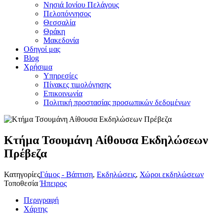
Νησιά Ιονίου Πελάγους
Πελοπόννησος
Θεσσαλία
Θράκη
Μακεδονία
Οδηγοί μας
Blog
Χρήσιμα
Υπηρεσίες
Πίνακες τιμολόγησης
Επικοινωνία
Πολιτική προστασίας προσωπικών δεδομένων
Κτήμα Τσουμάνη Αίθουσα Εκδηλώσεων
Πρέβεζα
Κατηγορίες
Γάμος - Βάπτιση
,
Εκδηλώσεις
,
Χώροι εκδηλώσεων
Τοποθεσία
Ήπειρος
Περιγραφή
Χάρτης