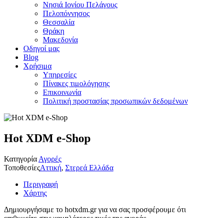
Νησιά Ιονίου Πελάγους
Πελοπόννησος
Θεσσαλία
Θράκη
Μακεδονία
Οδηγοί μας
Blog
Χρήσιμα
Υπηρεσίες
Πίνακες τιμολόγησης
Επικοινωνία
Πολιτική προστασίας προσωπικών δεδομένων
Hot XDM e-Shop
Κατηγορία
Αγορές
Τοποθεσίες
Αττική
,
Στερεά Ελλάδα
Περιγραφή
Χάρτης
Δημιουργήσαμε το hotxdm.gr για να σας προσφέρουμε ότι