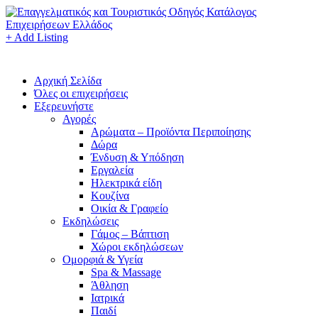
+ Add Listing
Αρχική Σελίδα
Όλες οι επιχειρήσεις
Εξερευνήστε
Αγορές
Αρώματα – Προϊόντα Περιποίησης
Δώρα
Ένδυση & Υπόδηση
Εργαλεία
Ηλεκτρικά είδη
Κουζίνα
Οικία & Γραφείο
Εκδηλώσεις
Γάμος – Βάπτιση
Χώροι εκδηλώσεων
Ομορφιά & Υγεία
Spa & Massage
Άθληση
Ιατρικά
Παιδί