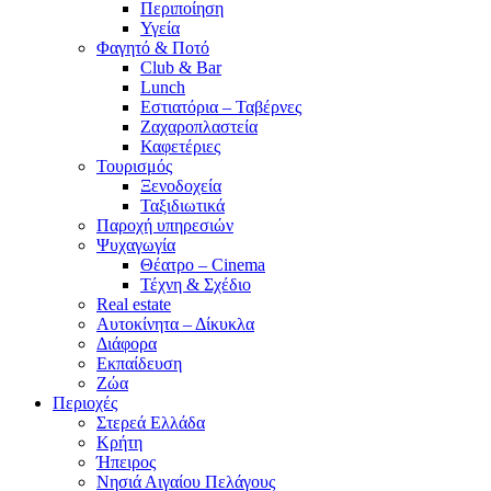
Περιποίηση
Υγεία
Φαγητό & Ποτό
Club & Bar
Lunch
Εστιατόρια – Ταβέρνες
Ζαχαροπλαστεία
Καφετέριες
Τουρισμός
Ξενοδοχεία
Ταξιδιωτικά
Παροχή υπηρεσιών
Ψυχαγωγία
Θέατρο – Cinema
Τέχνη & Σχέδιο
Real estate
Αυτοκίνητα – Δίκυκλα
Διάφορα
Εκπαίδευση
Ζώα
Περιοχές
Στερεά Ελλάδα
Κρήτη
Ήπειρος
Νησιά Αιγαίου Πελάγους