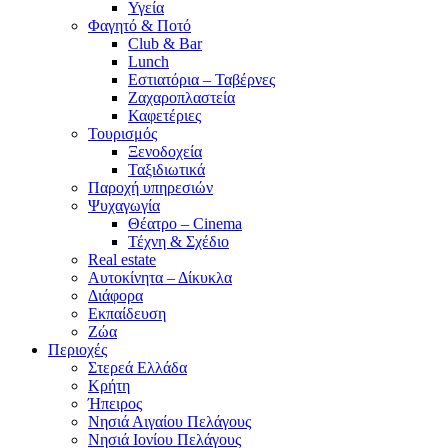
Υγεία
Φαγητό & Ποτό
Club & Bar
Lunch
Εστιατόρια – Ταβέρνες
Ζαχαροπλαστεία
Καφετέριες
Τουρισμός
Ξενοδοχεία
Ταξιδιωτικά
Παροχή υπηρεσιών
Ψυχαγωγία
Θέατρο – Cinema
Τέχνη & Σχέδιο
Real estate
Αυτοκίνητα – Δίκυκλα
Διάφορα
Εκπαίδευση
Ζώα
Περιοχές
Στερεά Ελλάδα
Κρήτη
Ήπειρος
Νησιά Αιγαίου Πελάγους
Νησιά Ιονίου Πελάγους