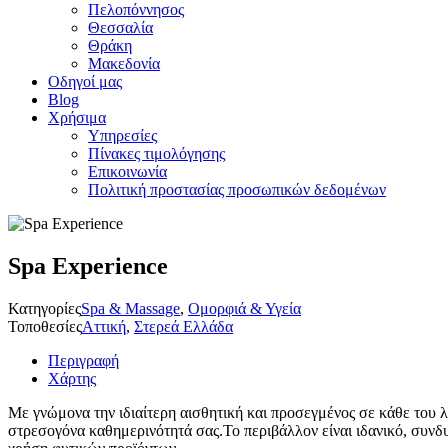
Πελοπόννησος
Θεσσαλία
Θράκη
Μακεδονία
Οδηγοί μας
Blog
Χρήσιμα
Υπηρεσίες
Πίνακες τιμολόγησης
Επικοινωνία
Πολιτική προστασίας προσωπικών δεδομένων
Spa Experience
Κατηγορίες
Spa & Massage
,
Ομορφιά & Υγεία
Τοποθεσίες
Αττική
,
Στερεά Ελλάδα
Περιγραφή
Χάρτης
Με γνώμονα την ιδιαίτερη αισθητική και προσεγμένος σε κάθε του λ
στρεσογόνα καθημερινότητά σας.Το περιβάλλον είναι ιδανικό, συνδυά