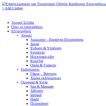
+ Add Listing
Αρχική Σελίδα
Όλες οι επιχειρήσεις
Εξερευνήστε
Αγορές
Αρώματα – Προϊόντα Περιποίησης
Δώρα
Ένδυση & Υπόδηση
Εργαλεία
Ηλεκτρικά είδη
Κουζίνα
Οικία & Γραφείο
Εκδηλώσεις
Γάμος – Βάπτιση
Χώροι εκδηλώσεων
Ομορφιά & Υγεία
Spa & Massage
Άθληση
Ιατρικά
Παιδί
Περιποίηση