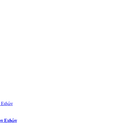
ών Ειδών