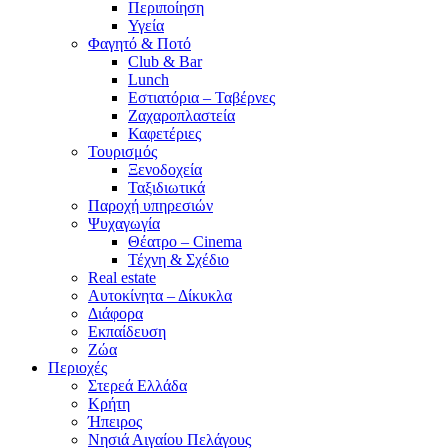
Περιποίηση
Υγεία
Φαγητό & Ποτό
Club & Bar
Lunch
Εστιατόρια – Ταβέρνες
Ζαχαροπλαστεία
Καφετέριες
Τουρισμός
Ξενοδοχεία
Ταξιδιωτικά
Παροχή υπηρεσιών
Ψυχαγωγία
Θέατρο – Cinema
Τέχνη & Σχέδιο
Real estate
Αυτοκίνητα – Δίκυκλα
Διάφορα
Εκπαίδευση
Ζώα
Περιοχές
Στερεά Ελλάδα
Κρήτη
Ήπειρος
Νησιά Αιγαίου Πελάγους