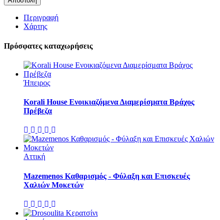
Περιγραφή
Χάρτης
Πρόσφατες καταχωρήσεις
Ήπειρος
Korali House Ενοικιαζόμενα Διαμερίσματα Βράχος
Πρέβεζα
Αττική
Mazemenos Καθαρισμός - Φύλαξη και Επισκευές
Χαλιών​ Μοκετών