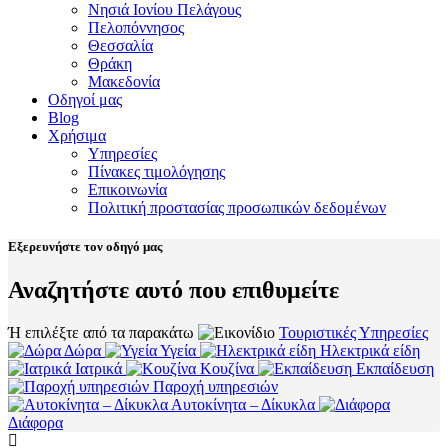
Νησιά Ιονίου Πελάγους
Πελοπόννησος
Θεσσαλία
Θράκη
Μακεδονία
Οδηγοί μας
Blog
Χρήσιμα
Υπηρεσίες
Πίνακες τιμολόγησης
Επικοινωνία
Πολιτική προστασίας προσωπικών δεδομένων
Εξερευνήστε τον οδηγό μας
Αναζητήστε αυτό που επιθυμείτε
Ή επιλέξτε από τα παρακάτω
Τουριστικές Υπηρεσίες
Δώρα
Υγεία
Ηλεκτρικά είδη
Ιατρικά
Κουζίνα
Εκπαίδευση
Παροχή υπηρεσιών
Αυτοκίνητα – Δίκυκλα
Διάφορα