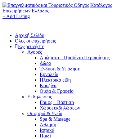
+ Add Listing
Αρχική Σελίδα
Όλες οι επιχειρήσεις
Εξερευνήστε
Αγορές
Αρώματα – Προϊόντα Περιποίησης
Δώρα
Ένδυση & Υπόδηση
Εργαλεία
Ηλεκτρικά είδη
Κουζίνα
Οικία & Γραφείο
Εκδηλώσεις
Γάμος – Βάπτιση
Χώροι εκδηλώσεων
Ομορφιά & Υγεία
Spa & Massage
Άθληση
Ιατρικά
Παιδί