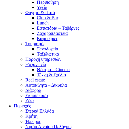
Περιποίηση
Υγεία
Φαγητό & Ποτό
Club & Bar
Lunch
Εστιατόρια – Ταβέρνες
Ζαχαροπλαστεία
Καφετέριες
Τουρισμός
Ξενοδοχεία
Ταξιδιωτικά
Παροχή υπηρεσιών
Ψυχαγωγία
Θέατρο – Cinema
Τέχνη & Σχέδιο
Real estate
Αυτοκίνητα – Δίκυκλα
Διάφορα
Εκπαίδευση
Ζώα
Περιοχές
Στερεά Ελλάδα
Κρήτη
Ήπειρος
Νησιά Αιγαίου Πελάγους