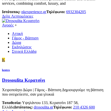
services, combining comfort, luxury, and
Ιστότοπος:
nkexperience.gr
Τηλέφωνο:
6932304205
Δείτε Λεπτομέρειες
Αγορές
+
Αττική
Γάμος - Βάπτιση
Δώρα
Εκδηλώσεις
Στερεά Ελλάδα
K
kentro
Drosoulita Κερατσίνι
Χειροποίητο Δώρο | Γάμος - Βάπτιση Δημιουργούμε τη βάπτιση
που ονειρεύεστε, σαν μια γλυκιά
Τοποθεσία:
Υψηλάντου 133, Κερατσίνι 187 58,
Ελλάδα
Ιστότοπος:
drosoulita.gr
Τηλέφωνο:
210 4326 600