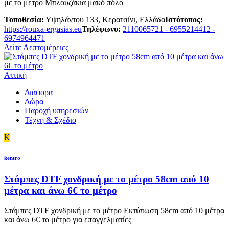
με το μέτρο Μπλουζάκια μακό πόλο
Τοποθεσία:
Υψηλάντου 133, Κερατσίνι, Ελλάδα
Ιστότοπος:
https://rouxa-ergasias.eu
Τηλέφωνο:
2110065721 - 6955214412 -
6974964471
Δείτε Λεπτομέρειες
Αττική
+
Διάφορα
Δώρα
Παροχή υπηρεσιών
Τέχνη & Σχέδιο
K
kentro
Στάμπες DTF χονδρική με το μέτρο 58cm από 10
μέτρα και άνω 6€ το μέτρο
Στάμπες DTF χονδρική με το μέτρο Εκτύπωση 58cm από 10 μέτρα
και άνω 6€ το μέτρο για επαγγελματίες