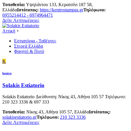
Τοποθεσία:
Υψηλάντου 133, Κερατσίνι 187 58,
Ελλάδα
Ιστότοπος:
https://kentrostampas.gr
Τηλέφωνο:
6955214412 - 6974964471
Δείτε Λεπτομέρειες
Αττική
+
Εστιατόρια - Ταβέρνες
Στερεά Ελλάδα
Φαγητό & Ποτό
K
kentro
Solakis Estiatorio
Solakis Estiatorio Διεύθυνση: Νίκης 43, Αθήνα 105 57 Τηλέφωνο:
210 323 3336 & 697 333
Τοποθεσία:
Νίκης 43, Αθήνα 105 57, Ελλάδα
Ιστότοπος:
solakisestiatorio.gr
Τηλέφωνο:
210 323 3336
Δείτε Λεπτομέρειες