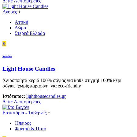
Δείτε Λεπτομέρειες
Αγορές
+
Αττική
Δώρα
Στερεά Ελλάδα
K
kentro
Light House Candles
Χειροποίητα κεριά 100% σόγιας για κάθε στιγμή! 100% κερί
σόγιας, χωρίς παραφίνη, για eco-friendly
Ιστότοπος:
lighthousecandles.gr
Δείτε Λεπτομέρειες
Εστιατόρια - Ταβέρνες
+
Ήπειρος
Φαγητό & Ποτό