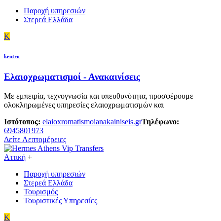
Παροχή υπηρεσιών
Στερεά Ελλάδα
K
kentro
Ελαιοχρωματισμοί - Ανακαινίσεις
Με εμπειρία, τεχνογνωσία και υπευθυνότητα, προσφέρουμε
ολοκληρωμένες υπηρεσίες ελαιοχρωματισμών και
Ιστότοπος:
elaioxromatismoianakainiseis.gr
Τηλέφωνο:
6945801973
Δείτε Λεπτομέρειες
Αττική
+
Παροχή υπηρεσιών
Στερεά Ελλάδα
Τουρισμός
Τουριστικές Υπηρεσίες
K