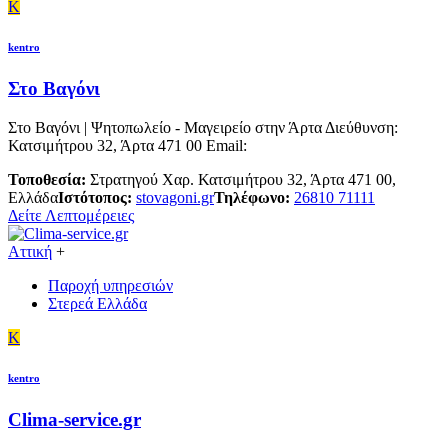
K
kentro
Στο Βαγόνι
Στο Βαγόνι | Ψητοπωλείο - Μαγειρείο στην Άρτα Διεύθυνση:
Κατσιμήτρου 32, Άρτα 471 00 Email:
Τοποθεσία:
Στρατηγού Χαρ. Κατσιμήτρου 32, Άρτα 471 00,
Ελλάδα
Ιστότοπος:
stovagoni.gr
Τηλέφωνο:
26810 71111
Δείτε Λεπτομέρειες
Αττική
+
Παροχή υπηρεσιών
Στερεά Ελλάδα
K
kentro
Clima-service.gr