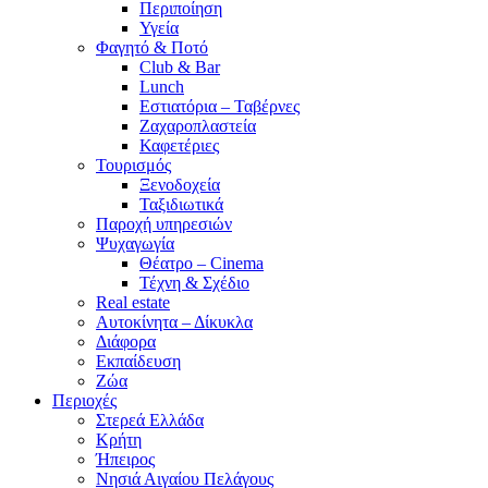
Περιποίηση
Υγεία
Φαγητό & Ποτό
Club & Bar
Lunch
Εστιατόρια – Ταβέρνες
Ζαχαροπλαστεία
Καφετέριες
Τουρισμός
Ξενοδοχεία
Ταξιδιωτικά
Παροχή υπηρεσιών
Ψυχαγωγία
Θέατρο – Cinema
Τέχνη & Σχέδιο
Real estate
Αυτοκίνητα – Δίκυκλα
Διάφορα
Εκπαίδευση
Ζώα
Περιοχές
Στερεά Ελλάδα
Κρήτη
Ήπειρος
Νησιά Αιγαίου Πελάγους