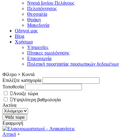
Νησιά Ιονίου Πελάγους
Πελοπόννησος
Θεσσαλία
Θράκη
Μακεδονία
Οδηγοί μας
Blog
Χρήσιμα
Υπηρεσίες
Πίνακες τιμολόγησης
Επικοινωνία
Πολιτική προστασίας προσωπικών δεδομένων
Φίλτρο
×
Κοντά
Επιλέξτε κατηγορία
Τοποθεσία
Ανοιξε τώρα
Υψηλότερη βαθμολογία
Ακτίνα
Εφαρμογή
Αττική
+