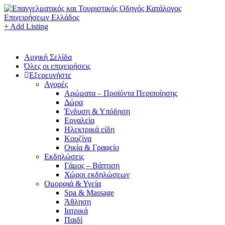
+ Add Listing
Αρχική Σελίδα
Όλες οι επιχειρήσεις
Εξερευνήστε
Αγορές
Αρώματα – Προϊόντα Περιποίησης
Δώρα
Ένδυση & Υπόδηση
Εργαλεία
Ηλεκτρικά είδη
Κουζίνα
Οικία & Γραφείο
Εκδηλώσεις
Γάμος – Βάπτιση
Χώροι εκδηλώσεων
Ομορφιά & Υγεία
Spa & Massage
Άθληση
Ιατρικά
Παιδί