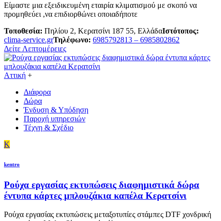
Είμαστε μια εξειδικευμένη εταιρία κλιματισμού με σκοπό να
προμηθεύει ,να επιδιορθώνει οποιαδήποτε
Τοποθεσία:
Πηλίου 2, Κερατσίνι 187 55, Ελλάδα
Ιστότοπος:
clima-service.gr
Τηλέφωνο:
6985792813 – 6985802862
Δείτε Λεπτομέρειες
Αττική
+
Διάφορα
Δώρα
Ένδυση & Υπόδηση
Παροχή υπηρεσιών
Τέχνη & Σχέδιο
K
kentro
Ρούχα εργασίας εκτυπώσεις διαφημιστικά δώρα
έντυπα κάρτες μπλουζάκια καπέλα Κερατσίνι
Ρούχα εργασίας εκτυπώσεις μεταξοτυπίες στάμπες DTF χονδρική