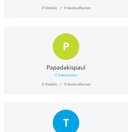
0
Οπαδός
0
Ακολουθώντας
P
Papadakispaul
Submission
0
Οπαδός
0
Ακολουθώντας
T