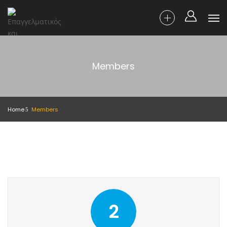
Members
Home
Members
2