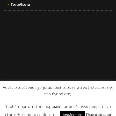
Τοποθεσία
Αυτός ο ιστότοπος χρησιμοποιεί cookies για να βελτιώσει την
περιήγησή σας.
Copyright © 2018 All Rights Reserved.
Υποθέτουμε ότι είστε σύμφωνοι με αυτό, αλλά μπορείτε να
Κέντρο Διαφήμισης
Κατασκευή Ιστοσελίδων - Διαφήμιση στο Ίντερνετ.
εξαιρεθείτε αν το επιθυμείτε.
Περισσότερα
Αποδέχομαι