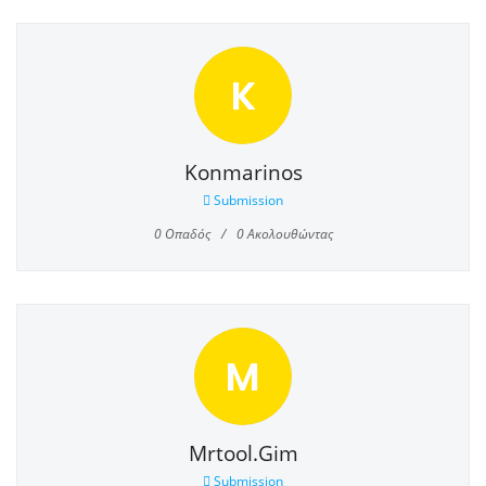
K
Konmarinos
Submission
0
Οπαδός
0
Ακολουθώντας
M
Mrtool.gim
Submission