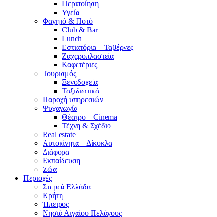
Περιποίηση
Υγεία
Φαγητό & Ποτό
Club & Bar
Lunch
Εστιατόρια – Ταβέρνες
Ζαχαροπλαστεία
Καφετέριες
Τουρισμός
Ξενοδοχεία
Ταξιδιωτικά
Παροχή υπηρεσιών
Ψυχαγωγία
Θέατρο – Cinema
Τέχνη & Σχέδιο
Real estate
Αυτοκίνητα – Δίκυκλα
Διάφορα
Εκπαίδευση
Ζώα
Περιοχές
Στερεά Ελλάδα
Κρήτη
Ήπειρος
Νησιά Αιγαίου Πελάγους