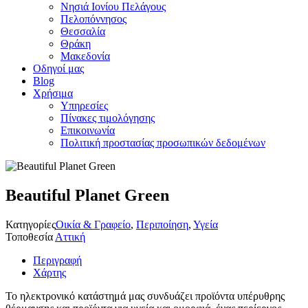
Νησιά Ιονίου Πελάγους
Πελοπόννησος
Θεσσαλία
Θράκη
Μακεδονία
Οδηγοί μας
Blog
Χρήσιμα
Υπηρεσίες
Πίνακες τιμολόγησης
Επικοινωνία
Πολιτική προστασίας προσωπικών δεδομένων
Beautiful Planet Green
Κατηγορίες
Οικία & Γραφείο
,
Περιποίηση
,
Υγεία
Τοποθεσία
Αττική
Περιγραφή
Χάρτης
Το ηλεκτρονικό κατάστημά μας συνδυάζει προϊόντα υπέρυθρης