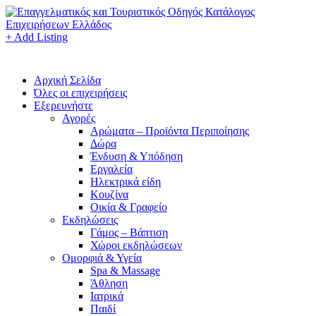
+ Add Listing
Αρχική Σελίδα
Όλες οι επιχειρήσεις
Εξερευνήστε
Αγορές
Αρώματα – Προϊόντα Περιποίησης
Δώρα
Ένδυση & Υπόδηση
Εργαλεία
Ηλεκτρικά είδη
Κουζίνα
Οικία & Γραφείο
Εκδηλώσεις
Γάμος – Βάπτιση
Χώροι εκδηλώσεων
Ομορφιά & Υγεία
Spa & Massage
Άθληση
Ιατρικά
Παιδί