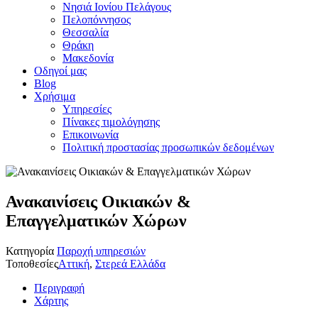
Νησιά Ιονίου Πελάγους
Πελοπόννησος
Θεσσαλία
Θράκη
Μακεδονία
Οδηγοί μας
Blog
Χρήσιμα
Υπηρεσίες
Πίνακες τιμολόγησης
Επικοινωνία
Πολιτική προστασίας προσωπικών δεδομένων
Ανακαινίσεις Οικιακών &
Επαγγελματικών Χώρων
Κατηγορία
Παροχή υπηρεσιών
Τοποθεσίες
Αττική
,
Στερεά Ελλάδα
Περιγραφή
Χάρτης