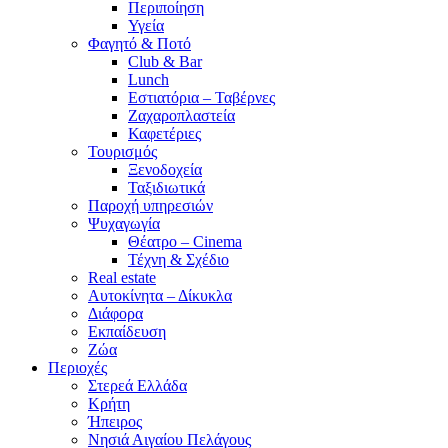
Περιποίηση
Υγεία
Φαγητό & Ποτό
Club & Bar
Lunch
Εστιατόρια – Ταβέρνες
Ζαχαροπλαστεία
Καφετέριες
Τουρισμός
Ξενοδοχεία
Ταξιδιωτικά
Παροχή υπηρεσιών
Ψυχαγωγία
Θέατρο – Cinema
Τέχνη & Σχέδιο
Real estate
Αυτοκίνητα – Δίκυκλα
Διάφορα
Εκπαίδευση
Ζώα
Περιοχές
Στερεά Ελλάδα
Κρήτη
Ήπειρος
Νησιά Αιγαίου Πελάγους