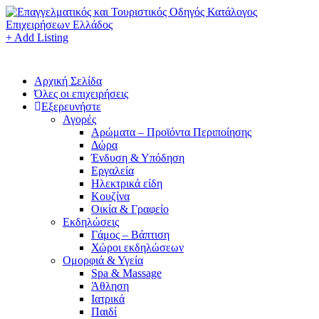
+ Add Listing
Αρχική Σελίδα
Όλες οι επιχειρήσεις
Εξερευνήστε
Αγορές
Αρώματα – Προϊόντα Περιποίησης
Δώρα
Ένδυση & Υπόδηση
Εργαλεία
Ηλεκτρικά είδη
Κουζίνα
Οικία & Γραφείο
Εκδηλώσεις
Γάμος – Βάπτιση
Χώροι εκδηλώσεων
Ομορφιά & Υγεία
Spa & Massage
Άθληση
Ιατρικά
Παιδί