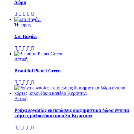
Δώρα
Ήπειρος
Στο Βαγόνι
Αττική
Beautiful Planet Green
Αττική
Ρούχα εργασίας εκτυπώσεις διαφημιστικά δώρα έντυπα
κάρτες μπλουζάκια καπέλα Κερατσίνι