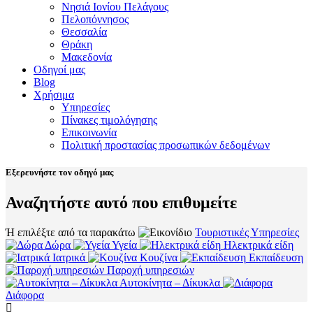
Νησιά Ιονίου Πελάγους
Πελοπόννησος
Θεσσαλία
Θράκη
Μακεδονία
Οδηγοί μας
Blog
Χρήσιμα
Υπηρεσίες
Πίνακες τιμολόγησης
Επικοινωνία
Πολιτική προστασίας προσωπικών δεδομένων
Εξερευνήστε τον οδηγό μας
Αναζητήστε αυτό που επιθυμείτε
Ή επιλέξτε από τα παρακάτω
Τουριστικές Υπηρεσίες
Δώρα
Υγεία
Ηλεκτρικά είδη
Ιατρικά
Κουζίνα
Εκπαίδευση
Παροχή υπηρεσιών
Αυτοκίνητα – Δίκυκλα
Διάφορα