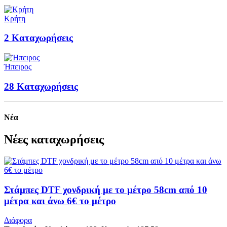
Κρήτη
2
Καταχωρήσεις
Ήπειρος
28
Καταχωρήσεις
Νέα
Νέες καταχωρήσεις
Στάμπες DTF χονδρική με το μέτρο 58cm από 10
μέτρα και άνω 6€ το μέτρο
Διάφορα