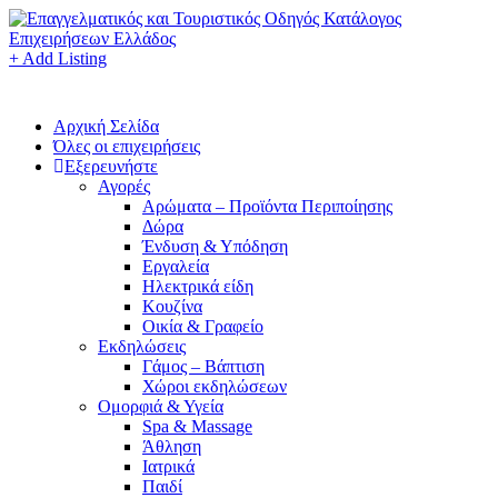
+ Add Listing
Αρχική Σελίδα
Όλες οι επιχειρήσεις
Εξερευνήστε
Αγορές
Αρώματα – Προϊόντα Περιποίησης
Δώρα
Ένδυση & Υπόδηση
Εργαλεία
Ηλεκτρικά είδη
Κουζίνα
Οικία & Γραφείο
Εκδηλώσεις
Γάμος – Βάπτιση
Χώροι εκδηλώσεων
Ομορφιά & Υγεία
Spa & Massage
Άθληση
Ιατρικά
Παιδί