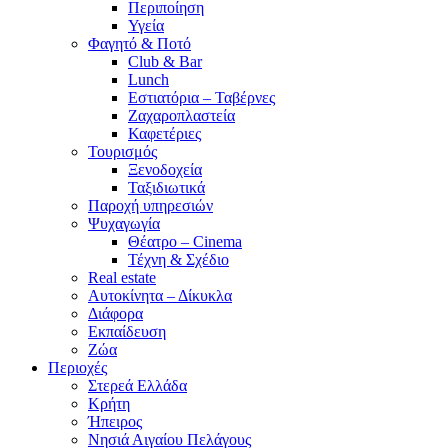
Περιποίηση
Υγεία
Φαγητό & Ποτό
Club & Bar
Lunch
Εστιατόρια – Ταβέρνες
Ζαχαροπλαστεία
Καφετέριες
Τουρισμός
Ξενοδοχεία
Ταξιδιωτικά
Παροχή υπηρεσιών
Ψυχαγωγία
Θέατρο – Cinema
Τέχνη & Σχέδιο
Real estate
Αυτοκίνητα – Δίκυκλα
Διάφορα
Εκπαίδευση
Ζώα
Περιοχές
Στερεά Ελλάδα
Κρήτη
Ήπειρος
Νησιά Αιγαίου Πελάγους