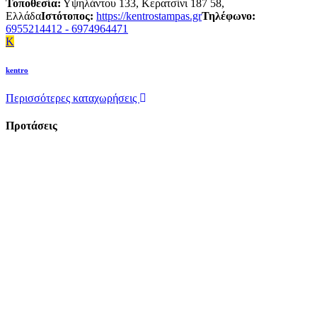
Τοποθεσία:
Υψηλάντου 133, Κερατσίνι 187 58,
Ελλάδα
Ιστότοπος:
https://kentrostampas.gr
Τηλέφωνο:
6955214412 - 6974964471
K
kentro
Περισσότερες καταχωρήσεις
Προτάσεις